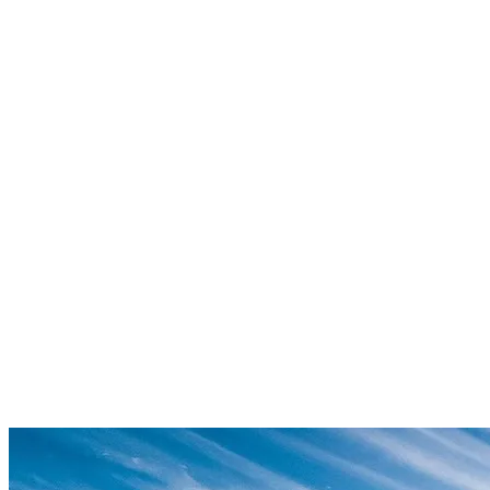
Quiénes somos
Servicios
Socios
Javier Segura
Q&A
Contacto